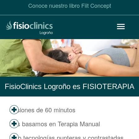
Conoce nuestro libro Fiit Concept
Pasar
Toggle
al
navigat
contenido
principal
FisioClinics Logroño es FISIOTERAPIA
Sesiones de 60 minutos
Nos basamos en Terapia Manual
Solo tecnologías punteras y contrastadas