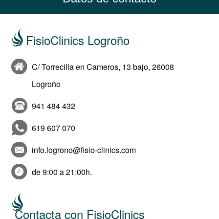
FisioClinics Logroño
C/ Torrecilla en Cameros, 13 bajo, 26008
Logroño
941 484 432
619 607 070
info.logrono@fisio-clinics.com
de 9:00 a 21:00h.
Contacta con FisioClinics