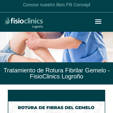
Conoce nuestro libro Fiit Concept
Pasar
Toggle
al
navigat
contenido
principal
Tratamiento de Rotura Fibrilar Gemelo
-
FisioClinics Logroño
Rotura
Fibrilar
del