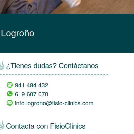
s Logroño
¿Tienes dudas? Contáctanos
941 484 432
619 607 070
info.logrono@fisio-clinics.com
Contacta con FisioClinics