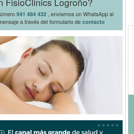
n FisioClinics Logroño?
 número
, enviarnos un WhatsApp al
941 484 432
ensaje a través del formulario de
contacto