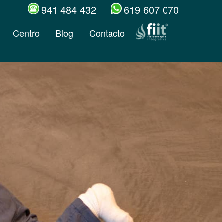
941 484 432
619 607 070
Centro
Blog
Contacto