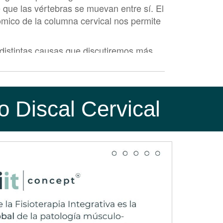
e que las vértebras se muevan entre sí. El
ómico de la columna cervical nos permite
 distintas causas que discutiremos más
iscal que lleva a la rotura del anillo
spinal. Esta es una afección más grave
o Discal Cervical
 de la compresión de la médula espinal
tar movimientos precisos de las manos,
scal Cervical y su tamaño. Si la hernia
 no se manifieste en absoluto o se
es. Si se produce una compresión
dirige el nervio.