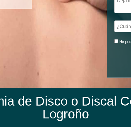
He pod
ia de Disco o Discal C
Logroño