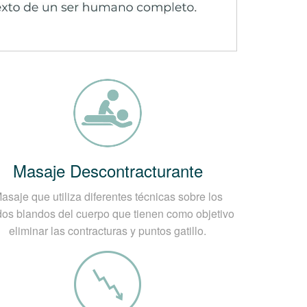
ifiesta en el hombro o el brazo,
eriores, especialmente los dedos. Para
 con mucho, el método más preciso para
ida de la dirección en que sobresale la
omas somáticos.
Masaje Descontracturante
a e inadecuada), que afecta en gran
asaje que utiliza diferentes técnicas sobre los
idos blandos del cuerpo que tienen como objetivo
el disco, su secado gradual, reduciendo
eliminar las contracturas y puntos gatillo.
 región cervical.
o inadecuado, será fácil entender por qué
semanas y meses.