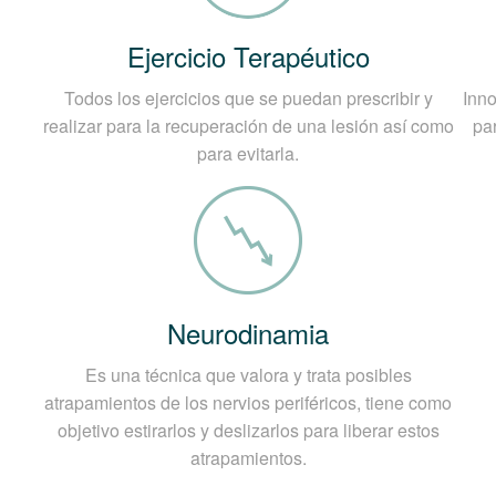
gnóstico médico de una Hernia Di
Ejercicio Terapéutico
nostica a través de una anamnesis completa del pacient
Todos los ejercicios que se puedan prescribir y
Inno
 que se encuentra la hernia, si es necesario, también s
realizar para la recuperación de una lesión así como
pa
rminar el tamaño, la ubicación y el estadio de la hernia
para evitarla.
 el estado de los órganos y tejidos adyacentes.
ermitirá afrontar el tratamiento de forma rápida y eficie
Neurodinamia
Es una técnica que valora y trata posibles
atrapamientos de los nervios periféricos, tiene como
objetivo estirarlos y deslizarlos para liberar estos
atrapamientos.