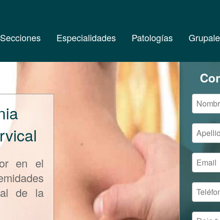
Secciones
Especialidades
Patologías
Grupale
Con
nia
rvical
or en el
emidades
cal de la