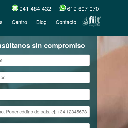
941 484 432
619 607 070
s
Centro
Blog
Contacto
súltanos sin compromiso