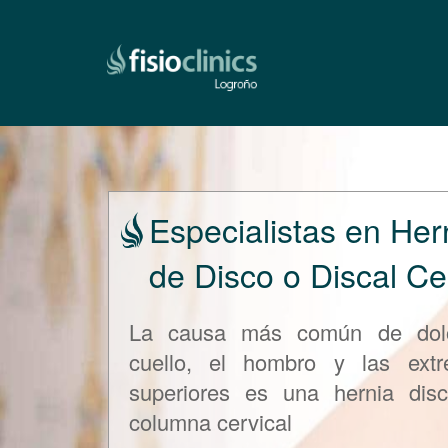
Pasar
al
contenido
principal
Especialistas en Her
de Disco o Discal Ce
La causa más común de dol
cuello, el hombro y las extr
superiores es una hernia dis
columna cervical