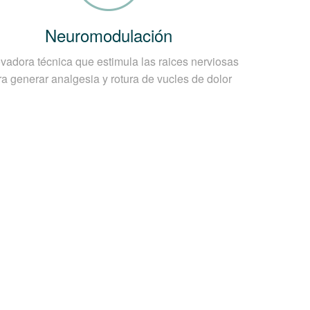
scal Cervical?
Neuromodulación
e y a través de pruebas musculares y
vadora técnica que estimula las raices nerviosas
e puede necesitar:
ra generar analgesia y rotura de vucles de dolor
.
nte.