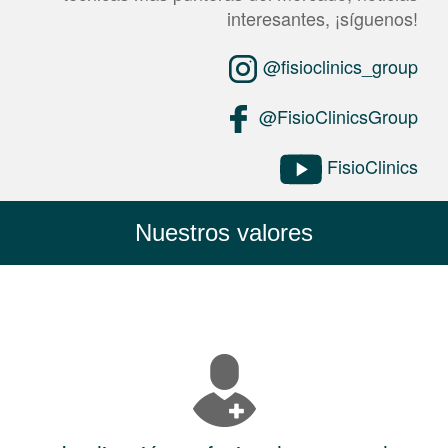
interesantes, ¡síguenos!
@fisioclinics_group
@FisioClinicsGroup
FisioClinics
Nuestros valores