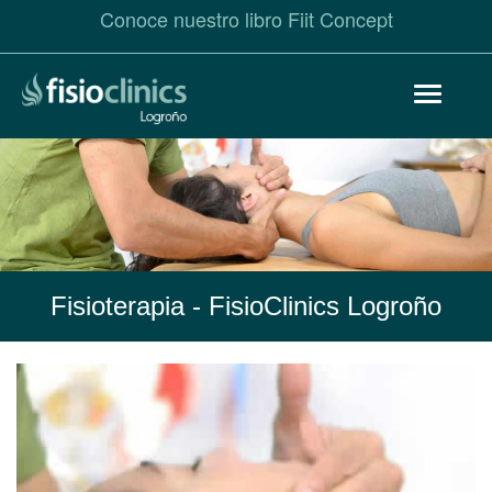
Conoce nuestro libro Fiit Concept
Pasar
Toggle
al
navigat
contenido
principal
Fisioterapia
- FisioClinics Logroño