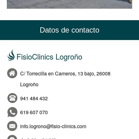
Datos de contacto
FisioClinics Logroño
C/ Torrecilla en Cameros, 13 bajo, 26008
Logroño
941 484 432
619 607 070
info.logrono@fisio-clinics.com