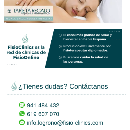
views
empty
¿Tienes dudas? Contáctanos
941 484 432
619 607 070
info.logrono@fisio-clinics.com