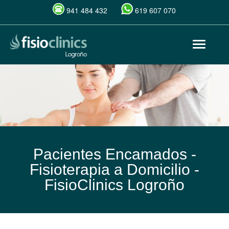
941 484 432
619 607 070
Pasar
Toggle
al
navigat
contenido
principal
Pacientes Encamados -
Fisioterapia a Domicilio -
FisioClinics Logroño