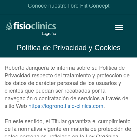
Conoce nuestro libro Fiit Concept
Pasar
Toggle
al
navigat
contenido
principal
Política de Privacidad y Cookies
Roberto Junquera te informa sobre su Política de
Privacidad respecto del tratamiento y protección de
los datos de carácter personal de los usuarios y
clientes que puedan ser recabados por la
navegación o contratación de servicios a través del
sitio Web
https://logrono.fisio-clinics.com
.
En este sentido, el Titular garantiza el cumplimiento
de la normativa vigente en materia de protección de
datos personales, reflejada en la Ley Orgánica