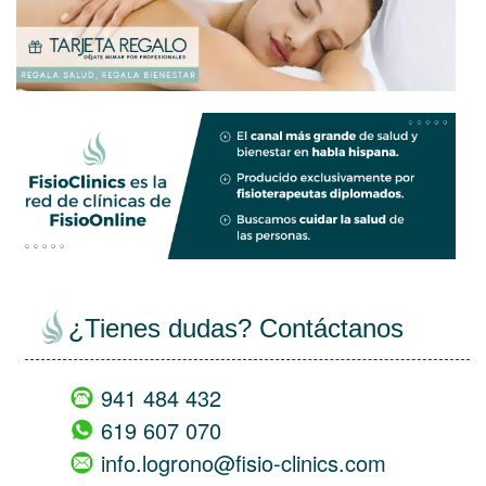
views
empty
¿Tienes dudas? Contáctanos
941 484 432
619 607 070
info.logrono@fisio-clinics.com