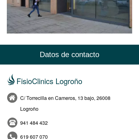
Datos de contacto
FisioClinics Logroño
C/ Torrecilla en Cameros, 13 bajo, 26008
Logroño
941 484 432
619 607 070