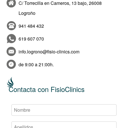
C/ Torrecilla en Cameros, 13 bajo, 26008
Logroño
941 484 432
619 607 070
info.logrono@fisio-clinics.com
de 9:00 a 21:00h.
Contacta con FisioClinics