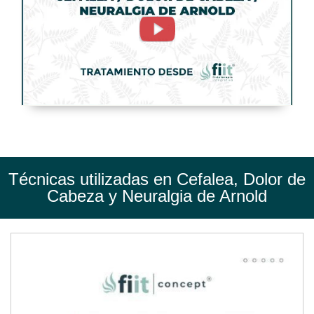
de
Cabeza
y
Neuralgia
de
Arnold.
Tratamiento
de
Técnicas utilizadas en Cefalea, Dolor de
Fisioterapia
Cabeza y Neuralgia de Arnold
-
FisioClinics
Logroño