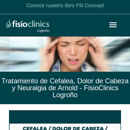
Conoce nuestro libro Fiit Concept
Pasar
Toggle
al
navigat
contenido
principal
Tratamiento de Cefalea, Dolor de Cabeza
y Neuralgia de Arnold
- FisioClinics
Logroño
Cefalea,
Dolor