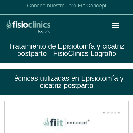
Conoce nuestro libro Fiit Concept
Pasar
Toggle
al
navigat
contenido
principal
Tratamiento de Episiotomía y cicatriz
postparto
- FisioClinics Logroño
Técnicas utilizadas en Episiotomía y
cicatriz postparto