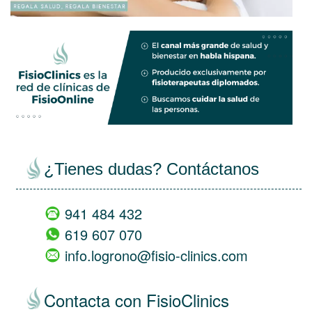
views
empty
¿Tienes dudas? Contáctanos
941 484 432
619 607 070
info.logrono@fisio-clinics.com
Contacta con FisioClinics