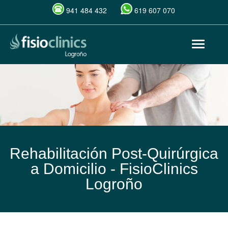
941 484 432
619 607 070
Pasar
Toggle
al
navigat
contenido
principal
Rehabilitación Post-Quirúrgica
a Domicilio -
FisioClinics
Logroño