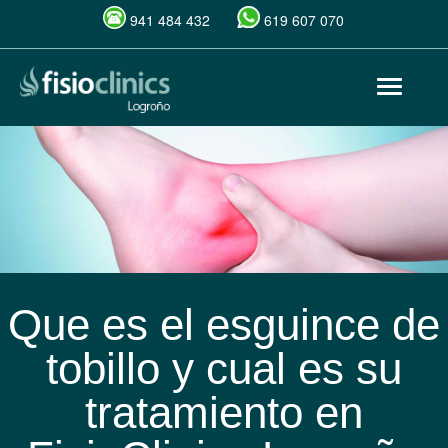
941 484 432
619 607 070
Pasar
Toggle
al
navigat
contenido
principal
Que es el esguince de
tobillo y cual es su
tratamiento en