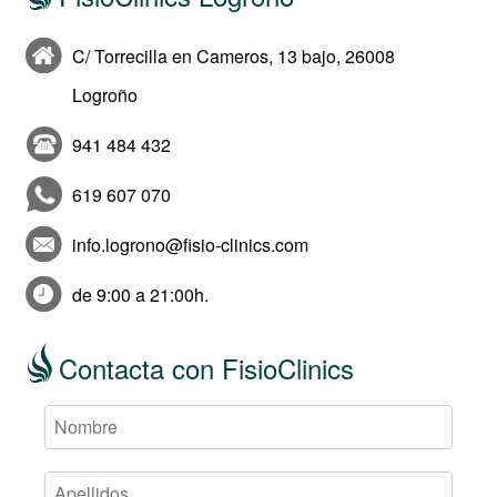
C/ Torrecilla en Cameros, 13 bajo, 26008
Logroño
941 484 432
619 607 070
info.logrono@fisio-clinics.com
de 9:00 a 21:00h.
Contacta con FisioClinics