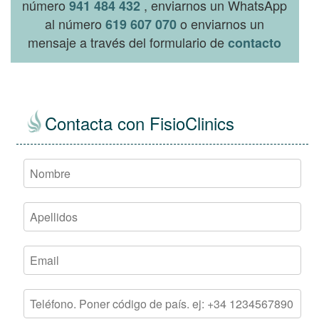
número
, enviarnos un WhatsApp
941 484 432
al número
o enviarnos un
619 607 070
mensaje a través del formulario de
contacto
Contacta con FisioClinics