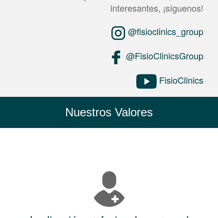
interesantes, ¡síguenos!
@fisioclinics_group
@FisioClinicsGroup
FisioClinics
Nuestros Valores