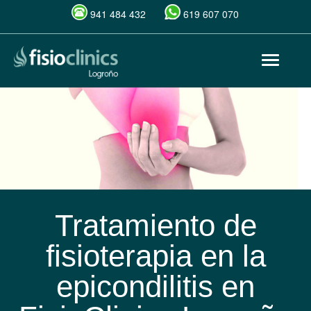
941 484 432
619 607 070
Pasar
Toggle
al
navigat
contenido
principal
Tratamiento de
fisioterapia en la
epicondilitis en