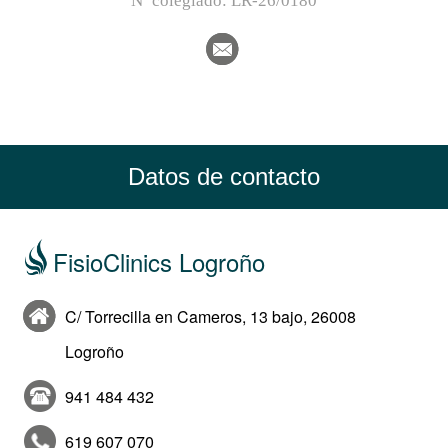
Nº colegiado:
LR-26/0180
Datos de contacto
FisioClinics Logroño
C/ Torrecilla en Cameros, 13 bajo, 26008
Logroño
941 484 432
619 607 070