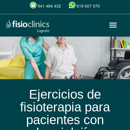
941 484 432
619 607 070
Pasar
Toggle
al
navigat
contenido
principal
Ejercicios de
fisioterapia para
pacientes con