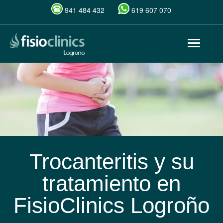
941 484 432
619 607 070
Pasar
Toggle
al
navigat
contenido
principal
Trocanteritis y su
tratamiento en
FisioClinics Logroño