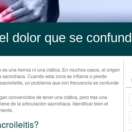
: el dolor que se confund
 es una hernia ni una ciática. En muchos casos, el origen
a sacroilíaca. Cuando esta zona se inflama o pierde
acroileitis, un problema que con frecuencia se confunde
an convencidos de tener una ciática, pero tras una
ne de la articulación sacroilíaca. Identificar bien el
miento.
roileitis?