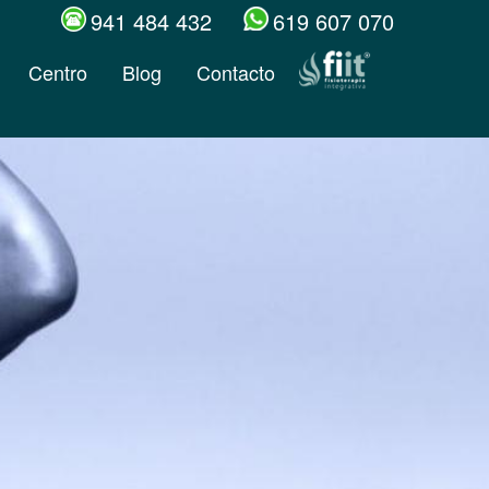
941 484 432
619 607 070
Centro
Blog
Contacto