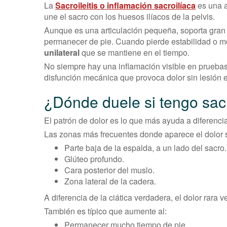
La
Sacroileitis o inflamación sacroilíaca
es una a
une el sacro con los huesos ilíacos de la pelvis.
Aunque es una articulación pequeña, soporta gran p
permanecer de pie. Cuando pierde estabilidad o 
unilateral
que se mantiene en el tiempo.
No siempre hay una inflamación visible en prueb
disfunción mecánica que provoca dolor sin lesión e
¿Dónde duele si tengo sacr
El patrón de dolor es lo que más ayuda a diferencia
Las zonas más frecuentes donde aparece el dolor 
Parte baja de la espalda, a un lado del sacro.
Glúteo profundo.
Cara posterior del muslo.
Zona lateral de la cadera.
A diferencia de la ciática verdadera, el dolor rara v
También es típico que aumente al:
Permanecer mucho tiempo de pie.