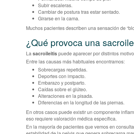
Subir escaleras.
Cambiar de postura tras estar sentado.
Girarse en la cama.
Muchos pacientes describen una sensación de “bloq
¿Qué provoca una sacroilei
La
sacroileitis
puede aparecer por distintos motiv
Entre las causas más habituales encontramos:
Sobrecargas repetidas.
Deportes con impacto.
Embarazo y postparto.
Caídas sobre el glúteo.
Alteraciones en la pisada.
Diferencias en la longitud de las piernas.
En otros casos puede existir un componente infla
eso requiere valoración médica específica.
En la mayoría de pacientes que vemos en consulta,
estabilidad de la pelvis que genera sobrecarga ma