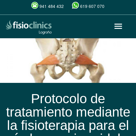
941 484 432
619 607 070
Pasar
Toggle
al
navigat
contenido
principal
Protocolo de
tratamiento mediante
la fisioterapia para el