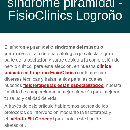
síndrome piramidal -
FisioClinics Logroño
El síndrome piramidal o
síndrome del músculo
piriforme
se trata de una patología que afecta a gran
parte de la población y surge debido a la compresión del
nervio ciático, para esta afección, en nuestra
clínica
ubicada en Logroño FisioClinics
contamos con
diversas técnicas y tratamientos para las cuales
nuestros
fisioterapeutas están especializados
, nuestra
finalidad es proporcionar la mejor atención para mejorar
tu salud y calidad de vida.
A través de este artículo hablaremos acerca de los
protocolos de intervención mediante la fisioterapia y
el
método Fiit Concept
para tratar este tipo de
alteración.