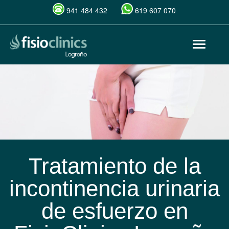
941 484 432
619 607 070
Pasar
Toggle
al
navigat
contenido
principal
Tratamiento de la
incontinencia urinaria
de esfuerzo en