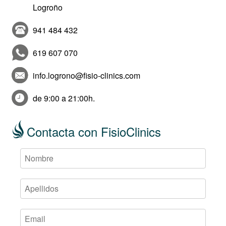
Logroño
941 484 432
619 607 070
info.logrono@fisio-clinics.com
de 9:00 a 21:00h.
Contacta con FisioClinics