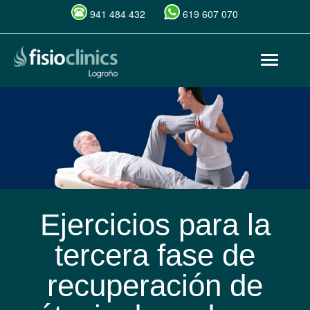
941 484 432
619 607 070
Pasar
Toggle
al
navigat
contenido
principal
Ejercicios para la
tercera fase de
recuperación de