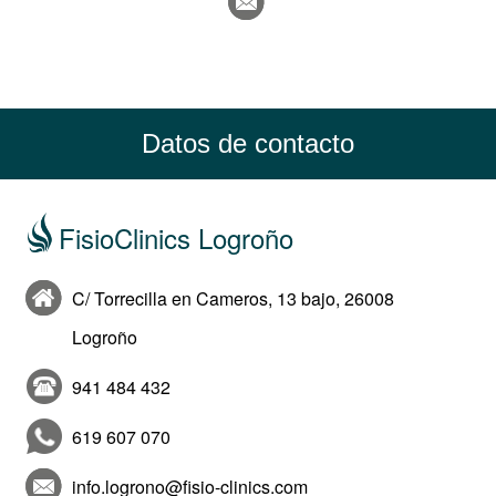
Datos de contacto
FisioClinics Logroño
C/ Torrecilla en Cameros, 13 bajo, 26008
Logroño
941 484 432
619 607 070
info.logrono@fisio-clinics.com