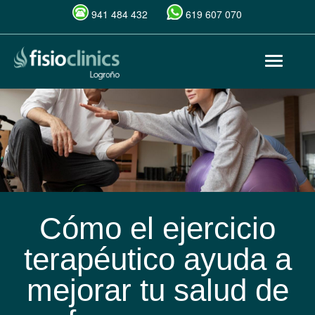
941 484 432
619 607 070
Pasar
Toggle
al
navigat
contenido
principal
Cómo el ejercicio
terapéutico ayuda a
mejorar tu salud de